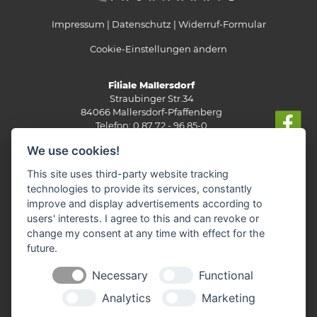
Impressum
Datenschutz
Widerruf-Formular
Cookie-Einstellungen ändern
Filiale Mallersdorf
Straubinger Str.34
84066 Mallersdorf-Pfaffenberg
Telefon: 0 87 72 - 96 85-0
labertaler-fachmarkt(at)t-online.de
We use cookies!
Mo-Fr:
8.00 - 19.00 Uhr
Sa:
8.00 - 15.00 Uhr
This site uses third-party website tracking
technologies to provide its services, constantly
Filiale Rottenburg
improve and display advertisements according to
Industriestr. 2
84056 Rottenburg
users' interests. I agree to this and can revoke or
Telefon: 0 87 81 - 20 05 5-0
change my consent at any time with effect for the
labertaler-markt-rottenburg(at)t-online.de
future.
Mo-Fr:
8.00 - 19.00 Uhr
Sa:
8.00 - 15.00 Uhr
Necessary
Functional
Analytics
Marketing
Filiale Schierling