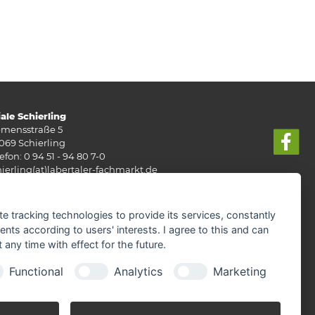
iale Schierling
emensstraße 5
069 Schierling
efon: 0 94 51 - 94 80 7-0
hierling(at)labertaler-fachmarkt.de
-Fr:
8.00 - 19.00 Uhr
:
8.00 - 15.00 Uhr
te tracking technologies to provide its services, constantly
ts according to users' interests. I agree to this and can
any time with effect for the future.
Functional
Analytics
Marketing