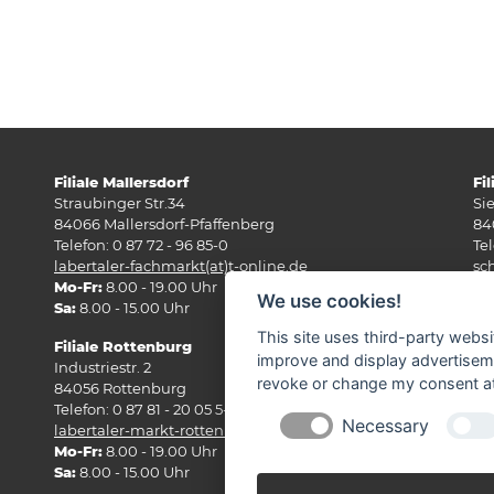
Filiale Mallersdorf
Fil
Straubinger Str.34
Si
84066 Mallersdorf-Pfaffenberg
84
Telefon: 0 87 72 - 96 85-0
Tel
labertaler-fachmarkt(at)t-online.de
sc
Mo-Fr:
8.00 - 19.00 Uhr
Mo
We use cookies!
Sa:
8.00 - 15.00 Uhr
Sa
This site uses third-party websi
Filiale Rottenburg
improve and display advertisemen
Industriestr. 2
revoke or change my consent at 
84056 Rottenburg
Telefon: 0 87 81 - 20 05 5-0
Necessary
labertaler-markt-rottenburg(at)t-online.de
Mo-Fr:
8.00 - 19.00 Uhr
Sa:
8.00 - 15.00 Uhr