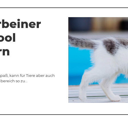
rbeiner
ool
rn
paß, kann für Tiere aber auch
lbereich so zu…