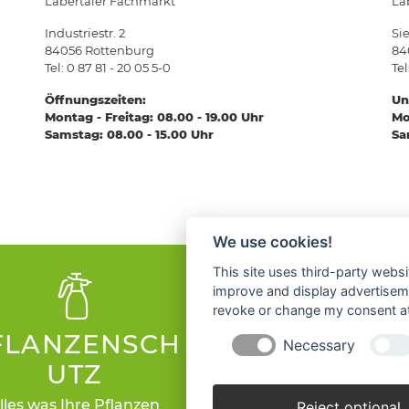
Labertaler Fachmarkt
La
Industriestr. 2
Si
84056 Rottenburg
84
Tel: 0 87 81 - 20 05 5-0
Tel
Öffnungszeiten:
Un
Montag - Freitag: 08.00 - 19.00 Uhr
Mo
Samstag: 08.00 - 15.00 Uhr
Sa
We use cookies!
This site uses third-party websi
improve and display advertisemen
revoke or change my consent at 
FLANZENSCH
EISENWAR
Necessary
UTZ
Bei uns finden Sie imme
richtige Schraube!
lles was Ihre Pflanzen
Reject optional