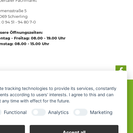
bertaler Fachmarkt
emensstraße 5
069 Schierling
: 0 94 51 - 94 80 7-0
sere Öffnungszeiten:
ntag - Freitag: 08.00 - 19.00 Uhr
mstag: 08.00 - 15.00 Uhr
te tracking technologies to provide its services, constantly
ts according to users' interests. I agree to this and can
any time with effect for the future.
EN
HOLZ &
Functional
Analytics
Marketing
BAUSTOFFE
r die
Bei uns bekommen Sie die
Accept all