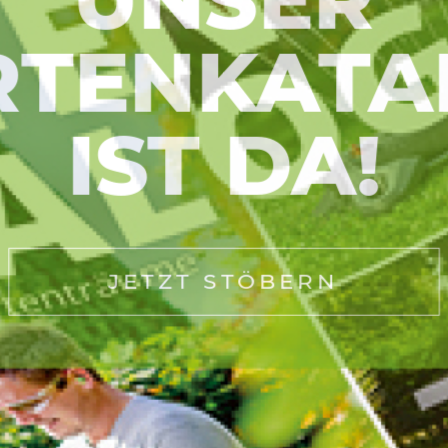
TENKAT
IST DA!
JETZT STÖBERN