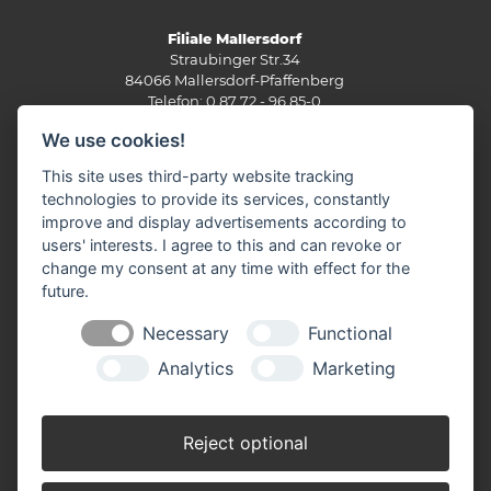
Filiale Mallersdorf
Straubinger Str.34
84066 Mallersdorf-Pfaffenberg
Telefon: 0 87 72 - 96 85-0
labertaler-fachmarkt(at)t-online.de
We use cookies!
Mo-Fr:
8.00 - 19.00 Uhr
Sa:
8.00 - 15.00 Uhr
This site uses third-party website tracking
technologies to provide its services, constantly
Filiale Rottenburg
improve and display advertisements according to
Industriestr. 2
84056 Rottenburg
users' interests. I agree to this and can revoke or
Telefon: 0 87 81 - 20 05 5-0
change my consent at any time with effect for the
labertaler-markt-rottenburg(at)t-online.de
future.
Mo-Fr:
8.00 - 19.00 Uhr
Sa:
8.00 - 15.00 Uhr
Necessary
Functional
Analytics
Marketing
Filiale Schierling
Siemensstraße 5
84069 Schierling
Reject optional
Telefon: 0 94 51 - 94 80 7-0
schierling(at)labertaler-fachmarkt.de
Mo-Fr:
8.00 - 19.00 Uhr